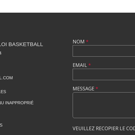
NOM
*
LOI BASKETBALL
4
EMAIL
*
L.COM
MESSAGE
*
LES
U INAPPROPRIÉ
S
VEUILLEZ RECOPIER LE CO