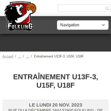
Panneau de gestion des cookies
Accueil
Entraînement U13F-3, U15F, U18F
ENTRAÎNEMENT U13F-3,
U15F, U18F
LE
LUNDI
20
NOV.
2023
RUE DU 6 DÉCEMBRE 1944
57600
FOLKLING
- DE