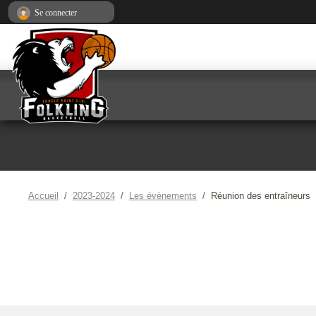
Panneau de gestion des cookies
Se connecter
Accueil
2023-2024
Les évènements
Réunion des entraîneurs