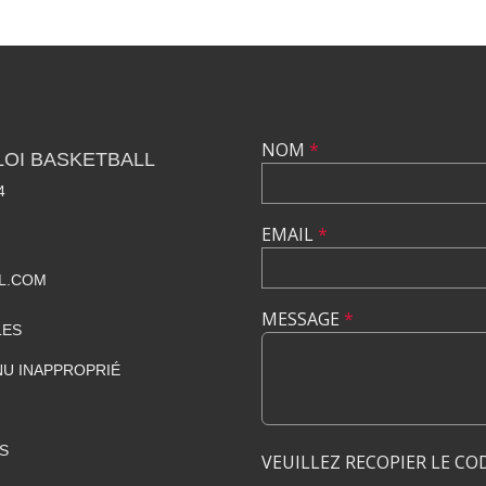
NOM
*
LOI BASKETBALL
4
EMAIL
*
L.COM
MESSAGE
*
LES
U INAPPROPRIÉ
S
VEUILLEZ RECOPIER LE CO