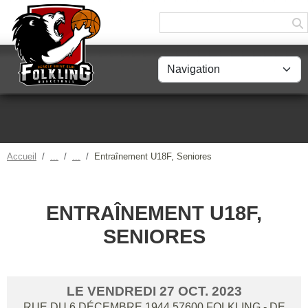
Panneau de gestion des cookies
Accueil
Entraînement U18F, Seniores
ENTRAÎNEMENT U18F,
SENIORES
LE
VENDREDI
27
OCT.
2023
RUE DU 6 DÉCEMBRE 1944
57600
FOLKLING
- DE